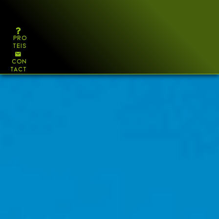
COUVERTURE
ÉTANCHÉITÉ
BARDAGE
PRO
TEIS
VÉGÉTALISATION
PHOTOVOLTAÏQUE
CON
TACT