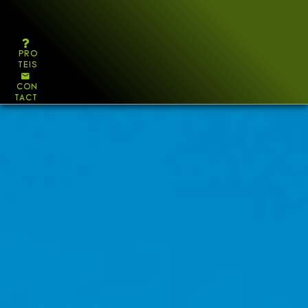
COUVERTURE
ÉTANCHÉITÉ
BARDAGE
PRO
TEIS
VÉGÉTALISATION
PHOTOVOLTAÏQUE
CON
TACT